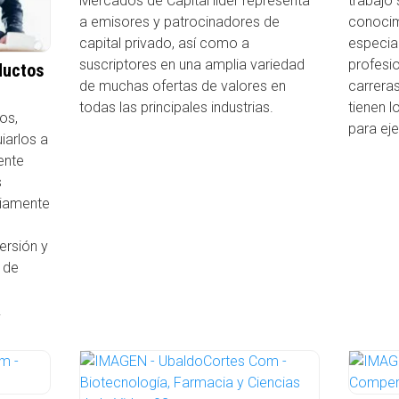
Mercados de Capital líder representa
trabajo
a emisores y patrocinadores de
conocim
capital privado, así como a
especia
suscriptores en una amplia variedad
profesi
ductos
de muchas ofertas de valores en
carreras
todas las principales industrias.
tienen 
os,
para eje
iarlos a
ente
s
riamente
ersión y
 de
.